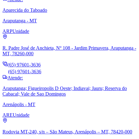
Aparecida do Taboado
Araputanga - MT
ARP
Unidade
R. Padre José de Anchieta, Nº 108 - Jardim Primavera, Araputanga -
MT, 78260-000
(65) 97601-3636
(65) 97601-3636
Atende:
Araputanga; Figueiropolis D Oeste; Indiavai; Jauru; Reserva do
Cabacal; Vale de Sao Domingos
Arenápolis - MT
ARE
Unidade
Rodovia MT-240, s/n – São Mateus, Arenápolis – MT, 78420-000