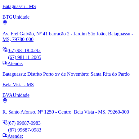
Bataguassu - MS
BTG
Unidade
Av. Frei Galvão, Nº 41 barracão 2 - Jardim São João, Bataguassu -
MS, 79780-000
(67) 98118-0292
(67) 98111-2005
Atende:
Bataguassu; Distrito Porto xv de Novembro; Santa Rita do Pardo
Bela Vista - MS
BVA
Unidade
R. Santo Afonso, Nº 1250 - Centro, Bela Vista - MS, 79260-000
(67) 99687-0983
(67) 99687-0983
Atende: