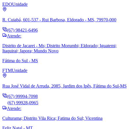
EDO
Unidade
R. Cuiabá, 601-537 - Rui Barbosa, Eldorado - MS, 79970-000
(67) 98421-6496
Atende:
Distrito de Jacarei - Ms; Distrito Morumbi; Eldorado; Iguatemi;
Itaquirai; Japora; Mundo Novo
Fátima do Sul - MS
FTM
Unidade
Rua José Vidal de Arruda, 2085, Jardim dos Ipês, Fátima do Sul-MS
(67) 99994-7098
(67) 99928-0965
Atende:
Culturama; Distrito Vila Rica; Fatima do Sul; Vicentina
Feliz Natal - MT