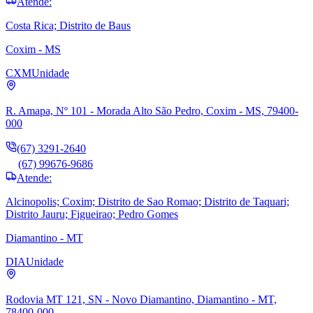
Atende:
Costa Rica; Distrito de Baus
Coxim - MS
CXM
Unidade
R. Amapa, Nº 101 - Morada Alto São Pedro, Coxim - MS, 79400-
000
(67) 3291-2640
(67) 99676-9686
Atende:
Alcinopolis; Coxim; Distrito de Sao Romao; Distrito de Taquari;
Distrito Jauru; Figueirao; Pedro Gomes
Diamantino - MT
DIA
Unidade
Rodovia MT 121, SN - Novo Diamantino, Diamantino - MT,
78400-000