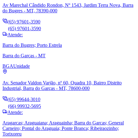
Av Marechal Cândido Rondon, Nº 1543, Jardim Terra Nova, Barra
do Bugres - MT, 78390-000
(65) 97601-3590
(65) 97601-3590
Atende:
Barra do Bugres; Porto Estrela
Barra do Garças - MT
BGA
Unidade
Av. Senador Valdon Varjão, nº 60, Quadra 10, Bairro Distrito
Industrial, Barra do Garças - MT, 78600-000
(65) 99644-3010
(66) 99932-5695
Atende:
Aragarcas; Araguaiana; Araguainha; Barra do Garcas; General
Carneiro; Pontal do Araguaia; Ponte Branca; Ribeiraozinho;
Torixoreu