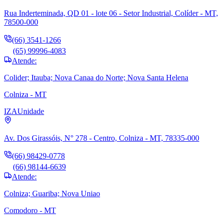
Rua Inderteminada, QD 01 - lote 06 - Setor Industrial, Colíder - MT,
78500-000
(66) 3541-1266
(65) 99996-4083
Atende:
Colider; Itauba; Nova Canaa do Norte; Nova Santa Helena
Colniza - MT
IZA
Unidade
Av. Dos Girassóis, N° 278 - Centro, Colniza - MT, 78335-000
(66) 98429-0778
(66) 98144-6639
Atende:
Colniza; Guariba; Nova Uniao
Comodoro - MT