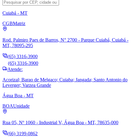
Cuiabá - MT
CGB
Matriz
Rod. Palmiro Paes de Barros, N° 2700 - Parque Cuiabá, Cuiabá -
MT, 78095-295
(65) 3316-3900
(65) 3316-3900
Atende:
Acorizal; Barao de Melgaco; Cuiaba; Jangada; Santo Antonio do
Leverger; Varzea Grande
Água Boa - MT
BOA
Unidade
Rua 05, Nº 1060 - Industrial V, Água Boa - MT, 78635-000
(66) 3199-0862