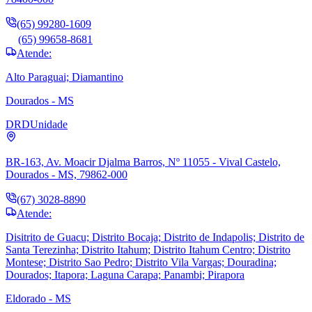
(65) 99280-1609
(65) 99658-8681
Atende:
Alto Paraguai; Diamantino
Dourados - MS
DRD
Unidade
BR-163, Av. Moacir Djalma Barros, Nº 11055 - Vival Castelo,
Dourados - MS, 79862-000
(67) 3028-8890
Atende:
Disitrito de Guacu; Distrito Bocaja; Distrito de Indapolis; Distrito de
Santa Terezinha; Distrito Itahum; Distrito Itahum Centro; Distrito
Montese; Distrito Sao Pedro; Distrito Vila Vargas; Douradina;
Dourados; Itapora; Laguna Carapa; Panambi; Pirapora
Eldorado - MS