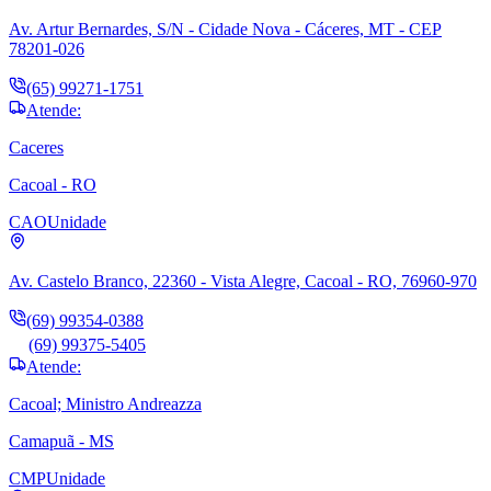
Av. Artur Bernardes, S/N - Cidade Nova - Cáceres, MT - CEP
78201-026
(65) 99271-1751
Atende:
Caceres
Cacoal - RO
CAO
Unidade
Av. Castelo Branco, 22360 - Vista Alegre, Cacoal - RO, 76960-970
(69) 99354-0388
(69) 99375-5405
Atende:
Cacoal; Ministro Andreazza
Camapuã - MS
CMP
Unidade