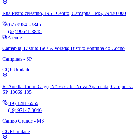
Rua Pedro celestino, 195 - Centro, Camapuã - MS, 79420-000
(67) 99641-3845
(67) 99641-3845
Atende:
Camapua; Distrito Bela Alvorada; Distrito Pontinha do Cocho
Campinas - SP
CQP
Unidade
R. Ancilla Tonini Gago, Nº 565 - Jd. Nova Aparecida, Campinas -
SP, 13069-135
(19) 3281-6555
(19) 97147-3046
Campo Grande - MS
CGR
Unidade