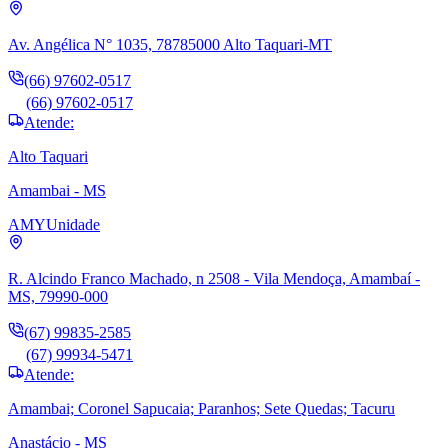
Av. Angélica N° 1035, 78785000 Alto Taquari-MT
(66) 97602-0517
(66) 97602-0517
Atende:
Alto Taquari
Amambai - MS
AMY
Unidade
R. Alcindo Franco Machado, n 2508 - Vila Mendoça, Amambaí -
MS, 79990-000
(67) 99835-2585
(67) 99934-5471
Atende:
Amambai; Coronel Sapucaia; Paranhos; Sete Quedas; Tacuru
Anastácio - MS