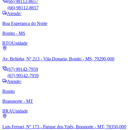
(66) 98112-8657
(66) 98112-8657
Atende:
Boa Esperanca do Norte
Bonito - MS
BTO
Unidade
Av. Belinha, Nº 213 - Vila Donaria, Bonito - MS, 79290-000
(67) 99142-7959
(67) 99142-7959
Atende:
Bonito
Bransnorte - MT
BRA
Unidade
Luis Ferrari, Nº 173 - Parque dos Ypês, Brasnorte - MT, 78350-000