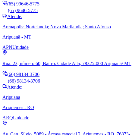
(65) 99646-5775
(65) 9646-5775
Atende:
Arenapolis; Nortelandia; Nova Marilandia; Santo Afonso
Aripuanã - MT
APN
Unidade
Rua: 23, número 60, Bairro: Cidade Alta, 78325-000 Aripuanã/ MT
(66) 98134-3706
(66) 98134-3706
Atende:
Aripuana
Ariquemes - RO
ARQ
Unidade
Av. Cap. Silvio, 5089 - Áreass especial 2, Ariquemes - RO, 76873-