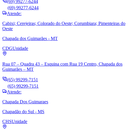
(69) 99277-6244
(69) 99277-6244
Atende:
Cabixi; Cerejeiras; Colorado do Oeste; Corumbiara; Pimenteiras do
Oeste
Chapada dos Guimarães - MT
CDG
Unidade
Rua 07 – Quadra 43 – Esquina com Rua 19 Centro, Chapada dos
Guimarães – MT
(65) 99299-7151
(65) 99299-7151
Atende:
Chapada Dos Guimaraes
Chapadão do Sul - MS
CHS
Unidade