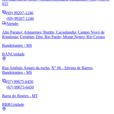
015
(69) 99207-1246
(69) 99207-1246
Atende:
Alto Paraiso; Ariquemes; Buritis; Cacaulandia; Campo Novo de
Rondonia; Cujubim; Dist. Rio Pardo; Monte Negro; Rio Crespo
Bandeirantes - MS
BAN
Unidade
Rua Antônio Amaro da rocha, N° 06 - Silvino de Barros,
Bandeirantes - MS
(67) 99675-6450
(67) 99675-6450
Barra do Bugres - MT
BBR
Unidade