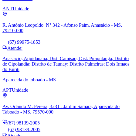
ANT
Unidade
R. Antônio Leopoldo, N° 342 - Afonso Paim, Anastácio - MS,
79210-000
(67) 99975-1853
Atende:
Anastacio; Aquidauana; Dist. Camisao; Dist. Piraputanga; Distrito
de Cipolandia; Distrito de Taunay; Distrito Palmeiras; Dois Irmaos
do Buriti
Aparecida do toboado - MS
APT
Unidade
Av. Orlando M. Pereira, 3231 - Jardim Samara, Aparecida do
Taboado - MS, 79570-000
(67) 98139-2005
(67) 98139-2005
Atende: