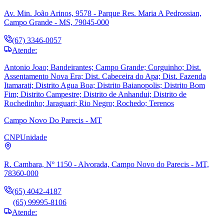
Av. Min. João Arinos, 9578 - Parque Res. Maria A Pedrossian,
Campo Grande - MS, 79045-000
(67) 3346-0057
Atende:
Antonio Joao; Bandeirantes; Campo Grande; Corguinho; Dist.
Assentamento Nova Era; Dist. Cabeceira do Apa; Dist. Fazenda
Itamarati; Distrito Agua Boa; Distrito Baianopolis; Distrito Bom
Fim; Distrito Campestre; Distrito de Anhandui; Distrito de
Rochedinho; Jaraguari; Rio Negro; Rochedo; Terenos
Campo Novo Do Parecis - MT
CNP
Unidade
R. Cambara, Nº 1150 - Alvorada, Campo Novo do Parecis - MT,
78360-000
(65) 4042-4187
(65) 99995-8106
Atende: