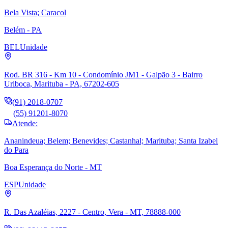
Bela Vista; Caracol
Belém - PA
BEL
Unidade
Rod. BR 316 - Km 10 - Condomínio JM1 - Galpão 3 - Bairro
Uriboca, Marituba - PA, 67202-605
(91) 2018-0707
(55) 91201-8070
Atende:
Ananindeua; Belem; Benevides; Castanhal; Marituba; Santa Izabel
do Para
Boa Esperança do Norte - MT
ESP
Unidade
R. Das Azaléias, 2227 - Centro, Vera - MT, 78888-000