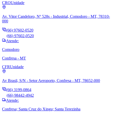
CRO
Unidade
Av. Vitor Candeloro, Nº 528s - Industrial, Comodoro - MT, 78310-
000
(66) 97602-0520
(66) 97602-0520
Atende:
Comodoro
Confresa - MT
CFR
Unidade
Av Brasil, S/N - Setor Aeroporto, Confresa - MT, 78652-000
(66) 3199-0864
(66) 98442-4942
Atende:
Confresa; Santa Cruz do Xingu; Santa Terezinha