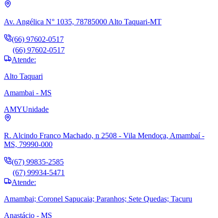
Av. Angélica N° 1035, 78785000 Alto Taquari-MT
(66) 97602-0517
(66) 97602-0517
Atende:
Alto Taquari
Amambai - MS
AMY
Unidade
R. Alcindo Franco Machado, n 2508 - Vila Mendoça, Amambaí -
MS, 79990-000
(67) 99835-2585
(67) 99934-5471
Atende:
Amambai; Coronel Sapucaia; Paranhos; Sete Quedas; Tacuru
Anastácio - MS