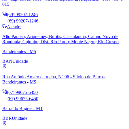
015
(69) 99207-1246
(69) 99207-1246
Atende:
Alto Paraiso; Ariquemes; Buritis; Cacaulandia; Campo Novo de
Rondonia; Cujubim; Dist. Rio Pardo; Monte Negro; Rio Crespo
Bandeirantes - MS
BAN
Unidade
Rua Antônio Amaro da rocha, N° 06 - Silvino de Barros,
Bandeirantes - MS
(67) 99675-6450
(67) 99675-6450
Barra do Bugres - MT
BBR
Unidade