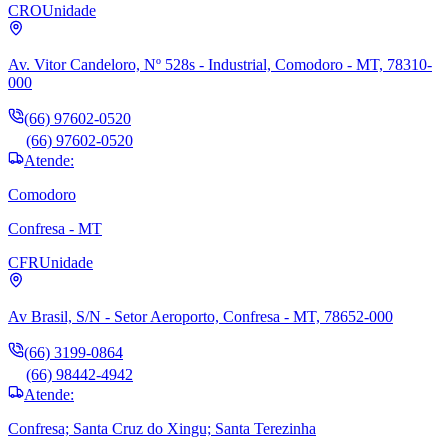
CRO
Unidade
Av. Vitor Candeloro, Nº 528s - Industrial, Comodoro - MT, 78310-
000
(66) 97602-0520
(66) 97602-0520
Atende:
Comodoro
Confresa - MT
CFR
Unidade
Av Brasil, S/N - Setor Aeroporto, Confresa - MT, 78652-000
(66) 3199-0864
(66) 98442-4942
Atende:
Confresa; Santa Cruz do Xingu; Santa Terezinha