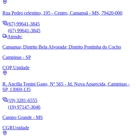
Rua Pedro celestino, 195 - Centro, Camapuã - MS, 79420-000
(67) 99641-3845
(67) 99641-3845
Atende:
Camapua; Distrito Bela Alvorada; Distrito Pontinha do Cocho
Campinas - SP
CQP
Unidade
R. Ancilla Tonini Gago, Nº 565 - Jd. Nova Aparecida, Campinas -
SP, 13069-135
(19) 3281-6555
(19) 97147-3046
Campo Grande - MS
CGR
Unidade