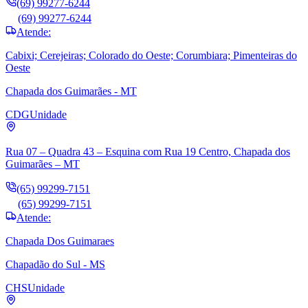
(69) 99277-6244
(69) 99277-6244
Atende:
Cabixi; Cerejeiras; Colorado do Oeste; Corumbiara; Pimenteiras do
Oeste
Chapada dos Guimarães - MT
CDG
Unidade
Rua 07 – Quadra 43 – Esquina com Rua 19 Centro, Chapada dos
Guimarães – MT
(65) 99299-7151
(65) 99299-7151
Atende:
Chapada Dos Guimaraes
Chapadão do Sul - MS
CHS
Unidade