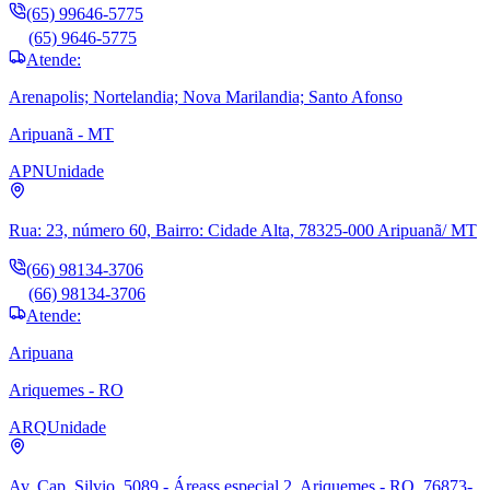
(65) 99646-5775
(65) 9646-5775
Atende:
Arenapolis; Nortelandia; Nova Marilandia; Santo Afonso
Aripuanã - MT
APN
Unidade
Rua: 23, número 60, Bairro: Cidade Alta, 78325-000 Aripuanã/ MT
(66) 98134-3706
(66) 98134-3706
Atende:
Aripuana
Ariquemes - RO
ARQ
Unidade
Av. Cap. Silvio, 5089 - Áreass especial 2, Ariquemes - RO, 76873-