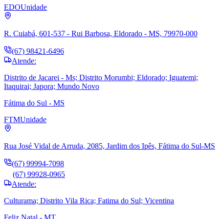
EDO
Unidade
R. Cuiabá, 601-537 - Rui Barbosa, Eldorado - MS, 79970-000
(67) 98421-6496
Atende:
Distrito de Jacarei - Ms; Distrito Morumbi; Eldorado; Iguatemi;
Itaquirai; Japora; Mundo Novo
Fátima do Sul - MS
FTM
Unidade
Rua José Vidal de Arruda, 2085, Jardim dos Ipês, Fátima do Sul-MS
(67) 99994-7098
(67) 99928-0965
Atende:
Culturama; Distrito Vila Rica; Fatima do Sul; Vicentina
Feliz Natal - MT