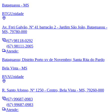
Bataguassu - MS
BTG
Unidade
Av. Frei Galvão, Nº 41 barracão 2 - Jardim São João, Bataguassu -
MS, 79780-000
(67) 98118-0292
(67) 98111-2005
Atende:
Bataguassu; Distrito Porto xv de Novembro; Santa Rita do Pardo
Bela Vista - MS
BVA
Unidade
R. Santo Afonso, Nº 1250 - Centro, Bela Vista - MS, 79260-000
(67) 99687-0983
(67) 99687-0983
Atende: