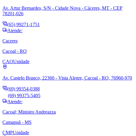
Av. Artur Bernardes, S/N - Cidade Nova - Cáceres, MT - CEP
78201-026
(65) 99271-1751
Atende:
Caceres
Cacoal - RO
CAO
Unidade
Av. Castelo Branco, 22360 - Vista Alegre, Cacoal - RO, 76960-970
(69) 99354-0388
(69) 99375-5405
Atende:
Cacoal; Ministro Andreazza
Camapuã - MS
CMP
Unidade