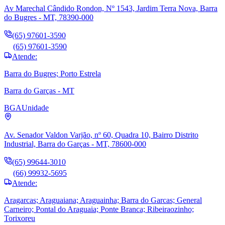
Av Marechal Cândido Rondon, Nº 1543, Jardim Terra Nova, Barra
do Bugres - MT, 78390-000
(65) 97601-3590
(65) 97601-3590
Atende:
Barra do Bugres; Porto Estrela
Barra do Garças - MT
BGA
Unidade
Av. Senador Valdon Varjão, nº 60, Quadra 10, Bairro Distrito
Industrial, Barra do Garças - MT, 78600-000
(65) 99644-3010
(66) 99932-5695
Atende:
Aragarcas; Araguaiana; Araguainha; Barra do Garcas; General
Carneiro; Pontal do Araguaia; Ponte Branca; Ribeiraozinho;
Torixoreu