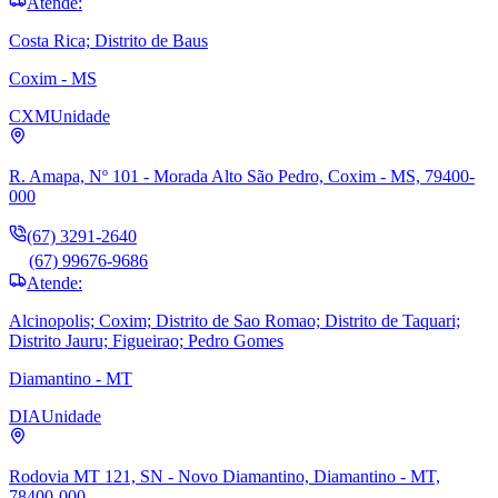
Atende:
Costa Rica; Distrito de Baus
Coxim - MS
CXM
Unidade
R. Amapa, Nº 101 - Morada Alto São Pedro, Coxim - MS, 79400-
000
(67) 3291-2640
(67) 99676-9686
Atende:
Alcinopolis; Coxim; Distrito de Sao Romao; Distrito de Taquari;
Distrito Jauru; Figueirao; Pedro Gomes
Diamantino - MT
DIA
Unidade
Rodovia MT 121, SN - Novo Diamantino, Diamantino - MT,
78400-000