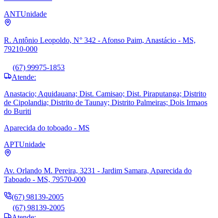
ANT
Unidade
R. Antônio Leopoldo, N° 342 - Afonso Paim, Anastácio - MS,
79210-000
(67) 99975-1853
Atende:
Anastacio; Aquidauana; Dist. Camisao; Dist. Piraputanga; Distrito
de Cipolandia; Distrito de Taunay; Distrito Palmeiras; Dois Irmaos
do Buriti
Aparecida do toboado - MS
APT
Unidade
Av. Orlando M. Pereira, 3231 - Jardim Samara, Aparecida do
Taboado - MS, 79570-000
(67) 98139-2005
(67) 98139-2005
Atende: