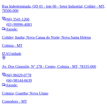
Rua Inderteminada, QD 01 - lote 06 - Setor Industrial, Colíder - MT,
78500-000
(66) 3541-1266
(65) 99996-4083
Atende:
Colider; Itauba; Nova Canaa do Norte; Nova Santa Helena
Colniza - MT
IZA
Unidade
Av. Dos Girassóis, N° 278 - Centro, Colniza - MT, 78335-000
(66) 98429-0778
(66) 98144-6639
Atende:
Colniza; Guariba; Nova Uniao
Comodoro - MT