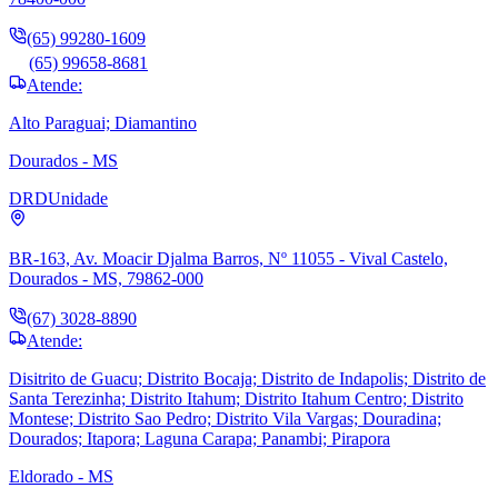
(65) 99280-1609
(65) 99658-8681
Atende:
Alto Paraguai; Diamantino
Dourados - MS
DRD
Unidade
BR-163, Av. Moacir Djalma Barros, Nº 11055 - Vival Castelo,
Dourados - MS, 79862-000
(67) 3028-8890
Atende:
Disitrito de Guacu; Distrito Bocaja; Distrito de Indapolis; Distrito de
Santa Terezinha; Distrito Itahum; Distrito Itahum Centro; Distrito
Montese; Distrito Sao Pedro; Distrito Vila Vargas; Douradina;
Dourados; Itapora; Laguna Carapa; Panambi; Pirapora
Eldorado - MS