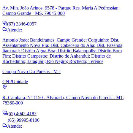
Av. Min. João Arinos, 9578 - Parque Res. Maria A Pedrossian,
Campo Grande - MS, 79045-000
(67) 3346-0057
Atende:
Antonio Joao; Bandeirantes; Campo Grande; Corguinho; Dist.
Assentamento Nova Era; Dist. Cabeceira do Apa; Dist. Fazenda
Itamarati; Distrito Agua Boa; Distrito Baianopolis; Distrito Bom
Fim; Distrito Campestre; Distrito de Anhandui; Distrito de
Rochedinho; Jaraguari; Rio Negro; Rochedo; Terenos
Campo Novo Do Parecis - MT
CNP
Unidade
R. Cambara, Nº 1150 - Alvorada, Campo Novo do Parecis - MT,
78360-000
(65) 4042-4187
(65) 99995-8106
Atende: