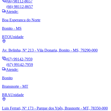
(66) 98112-8657
(66) 98112-8657
Atende:
Boa Esperanca do Norte
Bonito - MS
BTO
Unidade
Av. Belinha, Nº 213 - Vila Donaria, Bonito - MS, 79290-000
(67) 99142-7959
(67) 99142-7959
Atende:
Bonito
Bransnorte - MT
BRA
Unidade
Luis Ferrari, Nº 173 - Parque dos Ypês, Brasnorte - MT, 78350-000