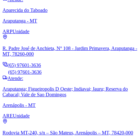
Aparecida do Taboado
Araputanga - MT
ARP
Unidade
R. Padre José de Anchieta, Nº 108 - Jardim Primavera, Araputanga -
MT, 78260-000
(65) 97601-3636
(65) 97601-3636
Atende:
Araputanga; Figueiropolis D Oeste; Indiavai; Jauru; Reserva do
Cabacal; Vale de Sao Domingos
Arenápolis - MT
ARE
Unidade
Rodovia MT-240, s/n – São Mateus, Arenápolis – MT, 78420-000