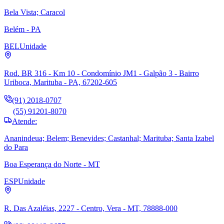
Bela Vista; Caracol
Belém - PA
BEL
Unidade
Rod. BR 316 - Km 10 - Condomínio JM1 - Galpão 3 - Bairro
Uriboca, Marituba - PA, 67202-605
(91) 2018-0707
(55) 91201-8070
Atende:
Ananindeua; Belem; Benevides; Castanhal; Marituba; Santa Izabel
do Para
Boa Esperança do Norte - MT
ESP
Unidade
R. Das Azaléias, 2227 - Centro, Vera - MT, 78888-000