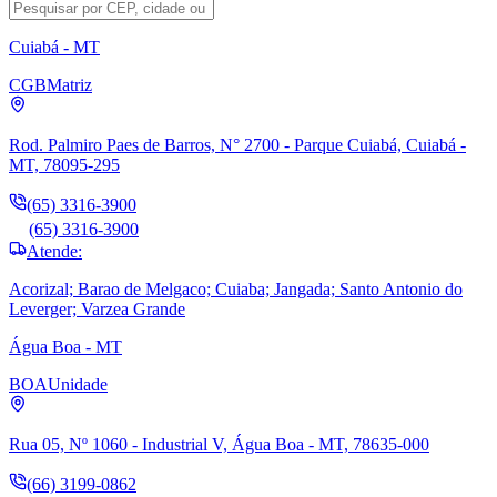
Cuiabá - MT
CGB
Matriz
Rod. Palmiro Paes de Barros, N° 2700 - Parque Cuiabá, Cuiabá -
MT, 78095-295
(65) 3316-3900
(65) 3316-3900
Atende:
Acorizal; Barao de Melgaco; Cuiaba; Jangada; Santo Antonio do
Leverger; Varzea Grande
Água Boa - MT
BOA
Unidade
Rua 05, Nº 1060 - Industrial V, Água Boa - MT, 78635-000
(66) 3199-0862