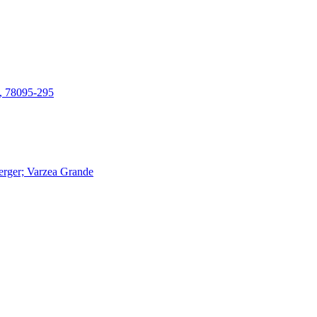
T, 78095-295
erger; Varzea Grande