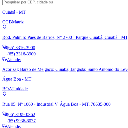
Cuiabá - MT
CGB
Matriz
Rod. Palmiro Paes de Barros, N° 2700 - Parque Cuiabá, Cuiabá - M
(65) 3316-3900
(65) 3316-3900
Atende:
Acorizal; Barao de Melgaco; Cuiaba; Jangada; Santo Antonio do Lev
Água Boa - MT
BOA
Unidade
Rua 05, Nº 1060 - Industrial V, Água Boa - MT, 78635-000
(66) 3199-0862
(65) 9936-8037
Atende: