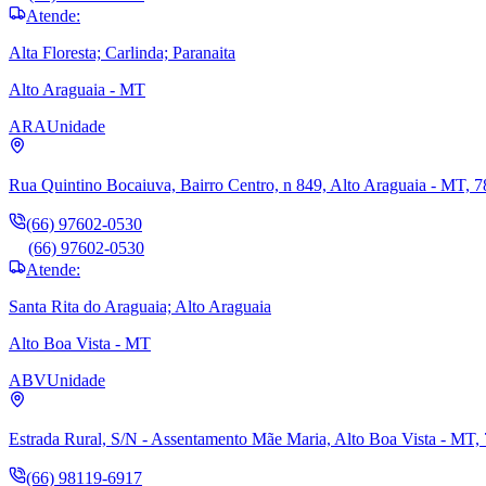
Atende:
Alta Floresta; Carlinda; Paranaita
Alto Araguaia - MT
ARA
Unidade
Rua Quintino Bocaiuva, Bairro Centro, n 849, Alto Araguaia - MT, 
(66) 97602-0530
(66) 97602-0530
Atende:
Santa Rita do Araguaia; Alto Araguaia
Alto Boa Vista - MT
ABV
Unidade
Estrada Rural, S/N - Assentamento Mãe Maria, Alto Boa Vista - MT,
(66) 98119-6917