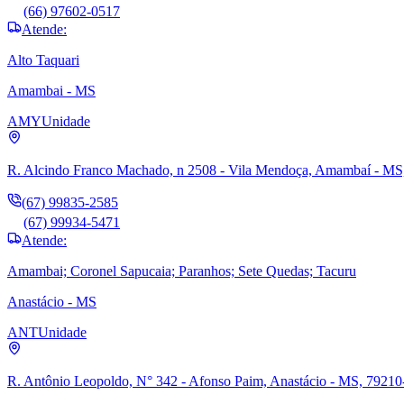
(66) 97602-0517
Atende:
Alto Taquari
Amambai - MS
AMY
Unidade
R. Alcindo Franco Machado, n 2508 - Vila Mendoça, Amambaí - MS
(67) 99835-2585
(67) 99934-5471
Atende:
Amambai; Coronel Sapucaia; Paranhos; Sete Quedas; Tacuru
Anastácio - MS
ANT
Unidade
R. Antônio Leopoldo, N° 342 - Afonso Paim, Anastácio - MS, 79210