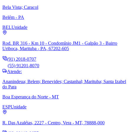
Bela Vista; Caracol
Belém - PA
BEL
Unidade
Rod. BR 316 - Km 10 - Condomínio JM1 - Galpão 3 - Bairro
Uriboca, Marituba - PA, 67202-605
(91) 2018-0707
(55) 91201-8070
Atende:
Ananindeua; Belem; Benevides; Castanhal; Marituba; Santa Izabel
do Para
Boa Esperança do Norte - MT
ESP
Unidade
R. Das Azaléias, 2227 - Centro, Vera - MT, 78888-000