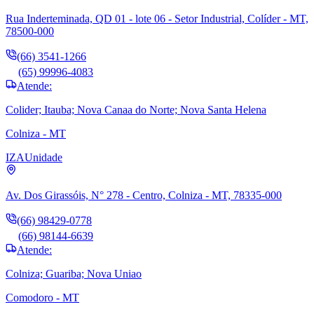
Rua Inderteminada, QD 01 - lote 06 - Setor Industrial, Colíder - MT,
78500-000
(66) 3541-1266
(65) 99996-4083
Atende:
Colider; Itauba; Nova Canaa do Norte; Nova Santa Helena
Colniza - MT
IZA
Unidade
Av. Dos Girassóis, N° 278 - Centro, Colniza - MT, 78335-000
(66) 98429-0778
(66) 98144-6639
Atende:
Colniza; Guariba; Nova Uniao
Comodoro - MT