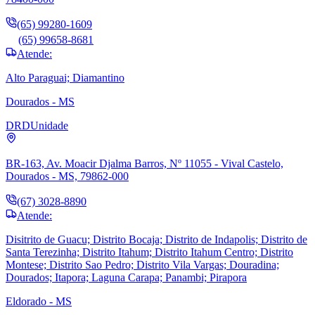
(65) 99280-1609
(65) 99658-8681
Atende:
Alto Paraguai; Diamantino
Dourados - MS
DRD
Unidade
BR-163, Av. Moacir Djalma Barros, Nº 11055 - Vival Castelo,
Dourados - MS, 79862-000
(67) 3028-8890
Atende:
Disitrito de Guacu; Distrito Bocaja; Distrito de Indapolis; Distrito de
Santa Terezinha; Distrito Itahum; Distrito Itahum Centro; Distrito
Montese; Distrito Sao Pedro; Distrito Vila Vargas; Douradina;
Dourados; Itapora; Laguna Carapa; Panambi; Pirapora
Eldorado - MS