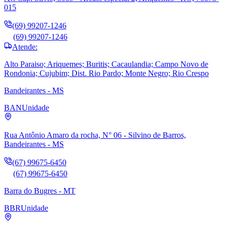
015
(69) 99207-1246
(69) 99207-1246
Atende:
Alto Paraiso; Ariquemes; Buritis; Cacaulandia; Campo Novo de
Rondonia; Cujubim; Dist. Rio Pardo; Monte Negro; Rio Crespo
Bandeirantes - MS
BAN
Unidade
Rua Antônio Amaro da rocha, N° 06 - Silvino de Barros,
Bandeirantes - MS
(67) 99675-6450
(67) 99675-6450
Barra do Bugres - MT
BBR
Unidade