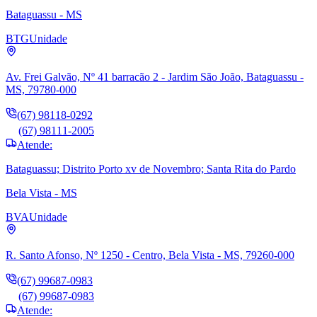
Bataguassu - MS
BTG
Unidade
Av. Frei Galvão, Nº 41 barracão 2 - Jardim São João, Bataguassu -
MS, 79780-000
(67) 98118-0292
(67) 98111-2005
Atende:
Bataguassu; Distrito Porto xv de Novembro; Santa Rita do Pardo
Bela Vista - MS
BVA
Unidade
R. Santo Afonso, Nº 1250 - Centro, Bela Vista - MS, 79260-000
(67) 99687-0983
(67) 99687-0983
Atende: