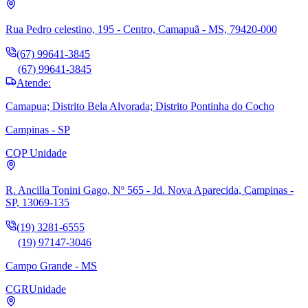
Rua Pedro celestino, 195 - Centro, Camapuã - MS, 79420-000
(67) 99641-3845
(67) 99641-3845
Atende:
Camapua; Distrito Bela Alvorada; Distrito Pontinha do Cocho
Campinas - SP
CQP
Unidade
R. Ancilla Tonini Gago, Nº 565 - Jd. Nova Aparecida, Campinas -
SP, 13069-135
(19) 3281-6555
(19) 97147-3046
Campo Grande - MS
CGR
Unidade