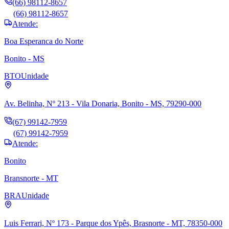
(66) 98112-8657
(66) 98112-8657
Atende:
Boa Esperanca do Norte
Bonito - MS
BTO
Unidade
Av. Belinha, Nº 213 - Vila Donaria, Bonito - MS, 79290-000
(67) 99142-7959
(67) 99142-7959
Atende:
Bonito
Bransnorte - MT
BRA
Unidade
Luis Ferrari, Nº 173 - Parque dos Ypês, Brasnorte - MT, 78350-000