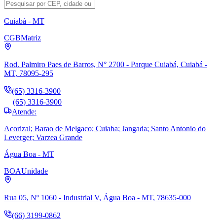
Cuiabá - MT
CGB
Matriz
Rod. Palmiro Paes de Barros, N° 2700 - Parque Cuiabá, Cuiabá -
MT, 78095-295
(65) 3316-3900
(65) 3316-3900
Atende:
Acorizal; Barao de Melgaco; Cuiaba; Jangada; Santo Antonio do
Leverger; Varzea Grande
Água Boa - MT
BOA
Unidade
Rua 05, Nº 1060 - Industrial V, Água Boa - MT, 78635-000
(66) 3199-0862