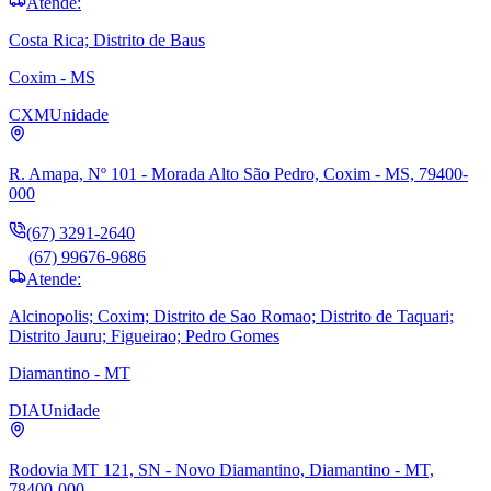
Atende:
Costa Rica; Distrito de Baus
Coxim - MS
CXM
Unidade
R. Amapa, Nº 101 - Morada Alto São Pedro, Coxim - MS, 79400-
000
(67) 3291-2640
(67) 99676-9686
Atende:
Alcinopolis; Coxim; Distrito de Sao Romao; Distrito de Taquari;
Distrito Jauru; Figueirao; Pedro Gomes
Diamantino - MT
DIA
Unidade
Rodovia MT 121, SN - Novo Diamantino, Diamantino - MT,
78400-000