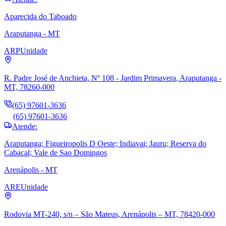
Aparecida do Taboado
Araputanga - MT
ARP
Unidade
R. Padre José de Anchieta, Nº 108 - Jardim Primavera, Araputanga -
MT, 78260-000
(65) 97601-3636
(65) 97601-3636
Atende:
Araputanga; Figueiropolis D Oeste; Indiavai; Jauru; Reserva do
Cabacal; Vale de Sao Domingos
Arenápolis - MT
ARE
Unidade
Rodovia MT-240, s/n – São Mateus, Arenápolis – MT, 78420-000