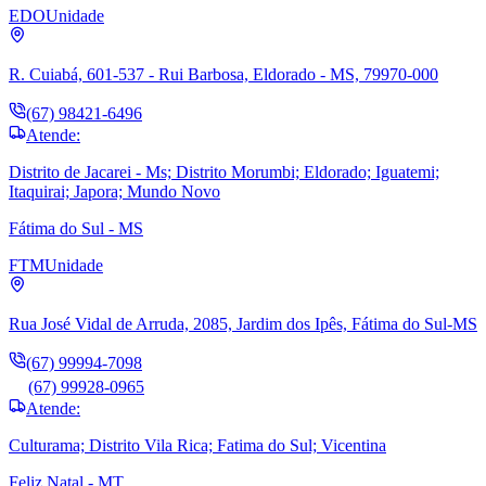
EDO
Unidade
R. Cuiabá, 601-537 - Rui Barbosa, Eldorado - MS, 79970-000
(67) 98421-6496
Atende:
Distrito de Jacarei - Ms; Distrito Morumbi; Eldorado; Iguatemi;
Itaquirai; Japora; Mundo Novo
Fátima do Sul - MS
FTM
Unidade
Rua José Vidal de Arruda, 2085, Jardim dos Ipês, Fátima do Sul-MS
(67) 99994-7098
(67) 99928-0965
Atende:
Culturama; Distrito Vila Rica; Fatima do Sul; Vicentina
Feliz Natal - MT