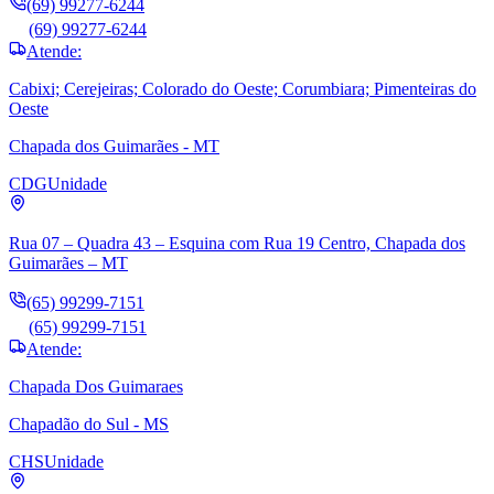
(69) 99277-6244
(69) 99277-6244
Atende:
Cabixi; Cerejeiras; Colorado do Oeste; Corumbiara; Pimenteiras do
Oeste
Chapada dos Guimarães - MT
CDG
Unidade
Rua 07 – Quadra 43 – Esquina com Rua 19 Centro, Chapada dos
Guimarães – MT
(65) 99299-7151
(65) 99299-7151
Atende:
Chapada Dos Guimaraes
Chapadão do Sul - MS
CHS
Unidade