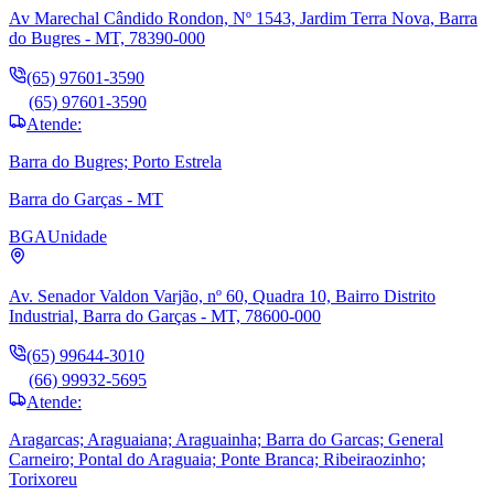
Av Marechal Cândido Rondon, Nº 1543, Jardim Terra Nova, Barra
do Bugres - MT, 78390-000
(65) 97601-3590
(65) 97601-3590
Atende:
Barra do Bugres; Porto Estrela
Barra do Garças - MT
BGA
Unidade
Av. Senador Valdon Varjão, nº 60, Quadra 10, Bairro Distrito
Industrial, Barra do Garças - MT, 78600-000
(65) 99644-3010
(66) 99932-5695
Atende:
Aragarcas; Araguaiana; Araguainha; Barra do Garcas; General
Carneiro; Pontal do Araguaia; Ponte Branca; Ribeiraozinho;
Torixoreu