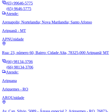
(65) 99646-5775
(65) 9646-5775
Atende:
Arenapolis; Nortelandia; Nova Marilandia; Santo Afonso
Aripuanã - MT
APN
Unidade
Rua: 23, número 60, Bairro: Cidade Alta, 78325-000 Aripuanã/ MT
(66) 98134-3706
(66) 98134-3706
Atende:
Aripuana
Ariquemes - RO
ARQ
Unidade
Av. Cap. Silvio, 5089 - Áreass especial 2, Ariquemes - RO, 76873-