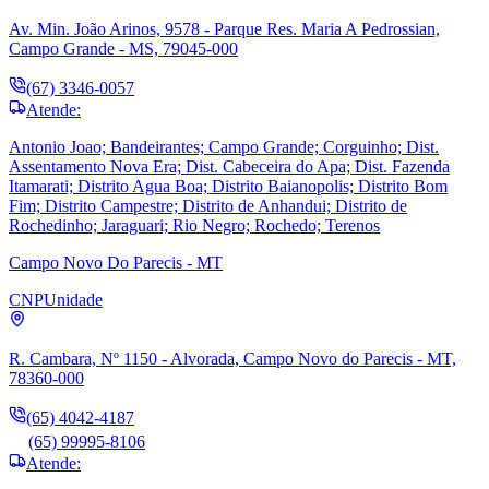
Av. Min. João Arinos, 9578 - Parque Res. Maria A Pedrossian,
Campo Grande - MS, 79045-000
(67) 3346-0057
Atende:
Antonio Joao; Bandeirantes; Campo Grande; Corguinho; Dist.
Assentamento Nova Era; Dist. Cabeceira do Apa; Dist. Fazenda
Itamarati; Distrito Agua Boa; Distrito Baianopolis; Distrito Bom
Fim; Distrito Campestre; Distrito de Anhandui; Distrito de
Rochedinho; Jaraguari; Rio Negro; Rochedo; Terenos
Campo Novo Do Parecis - MT
CNP
Unidade
R. Cambara, Nº 1150 - Alvorada, Campo Novo do Parecis - MT,
78360-000
(65) 4042-4187
(65) 99995-8106
Atende: