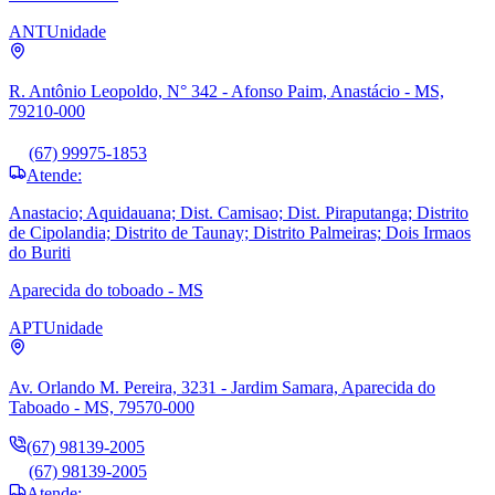
ANT
Unidade
R. Antônio Leopoldo, N° 342 - Afonso Paim, Anastácio - MS,
79210-000
(67) 99975-1853
Atende:
Anastacio; Aquidauana; Dist. Camisao; Dist. Piraputanga; Distrito
de Cipolandia; Distrito de Taunay; Distrito Palmeiras; Dois Irmaos
do Buriti
Aparecida do toboado - MS
APT
Unidade
Av. Orlando M. Pereira, 3231 - Jardim Samara, Aparecida do
Taboado - MS, 79570-000
(67) 98139-2005
(67) 98139-2005
Atende: