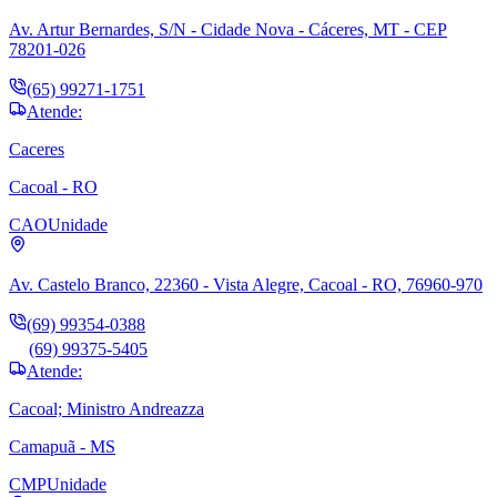
Av. Artur Bernardes, S/N - Cidade Nova - Cáceres, MT - CEP
78201-026
(65) 99271-1751
Atende:
Caceres
Cacoal - RO
CAO
Unidade
Av. Castelo Branco, 22360 - Vista Alegre, Cacoal - RO, 76960-970
(69) 99354-0388
(69) 99375-5405
Atende:
Cacoal; Ministro Andreazza
Camapuã - MS
CMP
Unidade