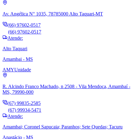
Av. Angélica N° 1035, 78785000 Alto Taquari-MT
(66) 97602-0517
(66) 97602-0517
Atende:
Alto Taquari
Amambai - MS
AMY
Unidade
R. Alcindo Franco Machado, n 2508 - Vila Mendoça, Amambaí -
MS, 79990-000
(67) 99835-2585
(67) 99934-5471
Atende:
Amambai; Coronel Sapucaia; Paranhos; Sete Quedas; Tacuru
Anastácio - MS