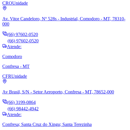
CRO
Unidade
Av. Vitor Candeloro, Nº 528s - Industrial, Comodoro - MT, 78310-
000
(66) 97602-0520
(66) 97602-0520
Atende:
Comodoro
Confresa - MT
CFR
Unidade
Av Brasil, S/N - Setor Aeroporto, Confresa - MT, 78652-000
(66) 3199-0864
(66) 98442-4942
Atende:
Confresa; Santa Cruz do Xingu; Santa Terezinha