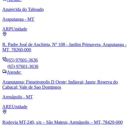
Aparecida do Taboado
Araputanga - MT
ARP
Unidade
R. Padre José de Anchieta, Nº 108 - Jardim Primavera, Araputanga -
MT, 78260-000
(65) 97601-3636
(65) 97601-3636
Atende:
Araputanga; Figueiropolis D Oeste; Indiavai; Jauru; Reserva do
Cabacal; Vale de Sao Domingos
Arenápolis - MT
ARE
Unidade
Rodovia MT-240, s/n – São Mateus, Arenápolis – MT, 78420-000