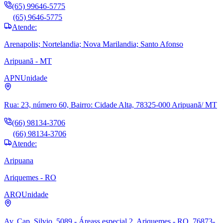
(65) 99646-5775
(65) 9646-5775
Atende:
Arenapolis; Nortelandia; Nova Marilandia; Santo Afonso
Aripuanã - MT
APN
Unidade
Rua: 23, número 60, Bairro: Cidade Alta, 78325-000 Aripuanã/ MT
(66) 98134-3706
(66) 98134-3706
Atende:
Aripuana
Ariquemes - RO
ARQ
Unidade
Av. Cap. Silvio, 5089 - Áreass especial 2, Ariquemes - RO, 76873-