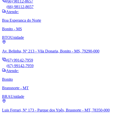
(66) 98112-8657
(66) 98112-8657
Atende:
Boa Esperanca do Norte
Bonito - MS
BTO
Unidade
Av. Belinha, Nº 213 - Vila Donaria, Bonito - MS, 79290-000
(67) 99142-7959
(67) 99142-7959
Atende:
Bonito
Bransnorte - MT
BRA
Unidade
Luis Ferrari, Nº 173 - Parque dos Ypês, Brasnorte - MT, 78350-000