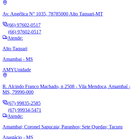
Av. Angélica N° 1035, 78785000 Alto Taquari-MT
(66) 97602-0517
(66) 97602-0517
Atende:
Alto Taquari
Amambai - MS
AMY
Unidade
R. Alcindo Franco Machado, n 2508 - Vila Mendoça, Amambaí -
MS, 79990-000
(67) 99835-2585
(67) 99934-5471
Atende:
Amambai; Coronel Sapucaia; Paranhos; Sete Quedas; Tacuru
Anastácio - MS