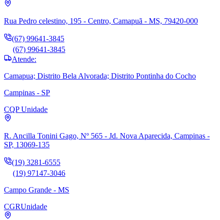
Rua Pedro celestino, 195 - Centro, Camapuã - MS, 79420-000
(67) 99641-3845
(67) 99641-3845
Atende:
Camapua; Distrito Bela Alvorada; Distrito Pontinha do Cocho
Campinas - SP
CQP
Unidade
R. Ancilla Tonini Gago, Nº 565 - Jd. Nova Aparecida, Campinas -
SP, 13069-135
(19) 3281-6555
(19) 97147-3046
Campo Grande - MS
CGR
Unidade