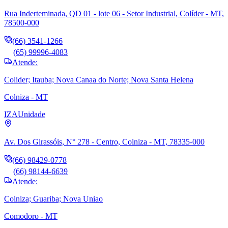
Rua Inderteminada, QD 01 - lote 06 - Setor Industrial, Colíder - MT,
78500-000
(66) 3541-1266
(65) 99996-4083
Atende:
Colider; Itauba; Nova Canaa do Norte; Nova Santa Helena
Colniza - MT
IZA
Unidade
Av. Dos Girassóis, N° 278 - Centro, Colniza - MT, 78335-000
(66) 98429-0778
(66) 98144-6639
Atende:
Colniza; Guariba; Nova Uniao
Comodoro - MT