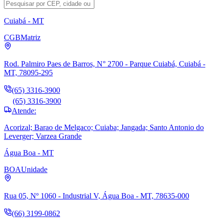
Cuiabá - MT
CGB
Matriz
Rod. Palmiro Paes de Barros, N° 2700 - Parque Cuiabá, Cuiabá -
MT, 78095-295
(65) 3316-3900
(65) 3316-3900
Atende:
Acorizal; Barao de Melgaco; Cuiaba; Jangada; Santo Antonio do
Leverger; Varzea Grande
Água Boa - MT
BOA
Unidade
Rua 05, Nº 1060 - Industrial V, Água Boa - MT, 78635-000
(66) 3199-0862