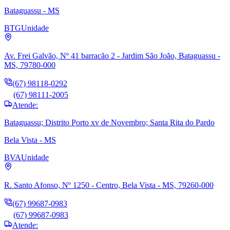
Bataguassu - MS
BTG
Unidade
Av. Frei Galvão, Nº 41 barracão 2 - Jardim São João, Bataguassu -
MS, 79780-000
(67) 98118-0292
(67) 98111-2005
Atende:
Bataguassu; Distrito Porto xv de Novembro; Santa Rita do Pardo
Bela Vista - MS
BVA
Unidade
R. Santo Afonso, Nº 1250 - Centro, Bela Vista - MS, 79260-000
(67) 99687-0983
(67) 99687-0983
Atende: