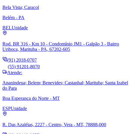
Bela Vista; Caracol
Belém - PA
BEL
Unidade
Rod. BR 316 - Km 10 - Condomínio JM1 - Galpão 3 - Bairro
Uriboca, Marituba - PA, 67202-605
(91) 2018-0707
(55) 91201-8070
Atende:
Ananindeua; Belem; Benevides; Castanhal; Marituba; Santa Izabel
do Para
Boa Esperança do Norte - MT
ESP
Unidade
R. Das Azaléias, 2227 - Centro, Vera - MT, 78888-000