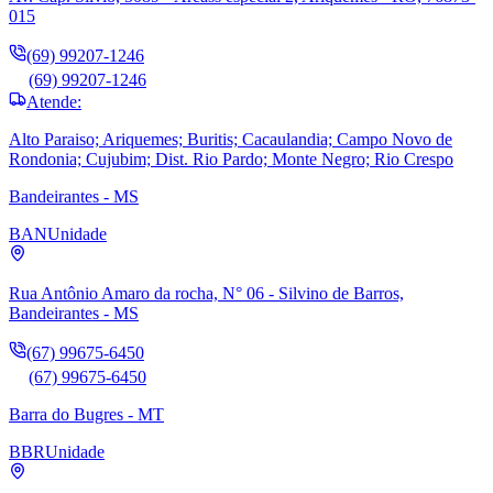
015
(69) 99207-1246
(69) 99207-1246
Atende:
Alto Paraiso; Ariquemes; Buritis; Cacaulandia; Campo Novo de
Rondonia; Cujubim; Dist. Rio Pardo; Monte Negro; Rio Crespo
Bandeirantes - MS
BAN
Unidade
Rua Antônio Amaro da rocha, N° 06 - Silvino de Barros,
Bandeirantes - MS
(67) 99675-6450
(67) 99675-6450
Barra do Bugres - MT
BBR
Unidade