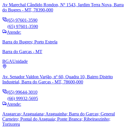
Av Marechal Cândido Rondon, Nº 1543, Jardim Terra Nova, Barra
do Bugres - MT, 78390-000
(65) 97601-3590
(65) 97601-3590
Atende:
Barra do Bugres; Porto Estrela
Barra do Garças - MT
BGA
Unidade
Av. Senador Valdon Varjão, nº 60, Quadra 10, Bairro Distrito
Industrial, Barra do Garças - MT, 78600-000
(65) 99644-3010
(66) 99932-5695
Atende:
Aragarcas; Araguaiana; Araguainha; Barra do Garcas; General
Carneiro; Pontal do Araguaia; Ponte Branca; Ribeiraozinho;
Torixoreu