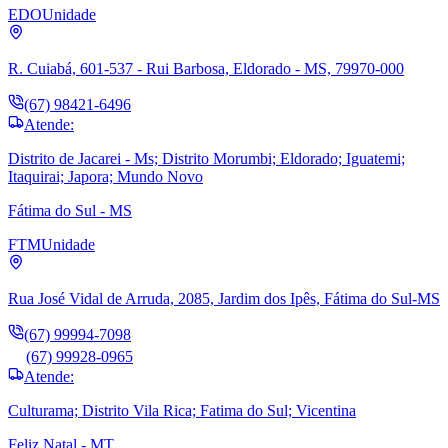
EDO
Unidade
R. Cuiabá, 601-537 - Rui Barbosa, Eldorado - MS, 79970-000
(67) 98421-6496
Atende:
Distrito de Jacarei - Ms; Distrito Morumbi; Eldorado; Iguatemi;
Itaquirai; Japora; Mundo Novo
Fátima do Sul - MS
FTM
Unidade
Rua José Vidal de Arruda, 2085, Jardim dos Ipês, Fátima do Sul-MS
(67) 99994-7098
(67) 99928-0965
Atende:
Culturama; Distrito Vila Rica; Fatima do Sul; Vicentina
Feliz Natal - MT