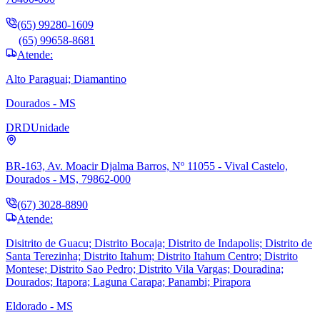
(65) 99280-1609
(65) 99658-8681
Atende:
Alto Paraguai; Diamantino
Dourados - MS
DRD
Unidade
BR-163, Av. Moacir Djalma Barros, Nº 11055 - Vival Castelo,
Dourados - MS, 79862-000
(67) 3028-8890
Atende:
Disitrito de Guacu; Distrito Bocaja; Distrito de Indapolis; Distrito de
Santa Terezinha; Distrito Itahum; Distrito Itahum Centro; Distrito
Montese; Distrito Sao Pedro; Distrito Vila Vargas; Douradina;
Dourados; Itapora; Laguna Carapa; Panambi; Pirapora
Eldorado - MS