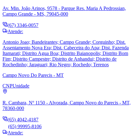
Av. Min. João Arinos, 9578 - Parque Res. Maria A Pedrossian,
Campo Grande - MS, 79045-000
(67) 3346-0057
Atende:
Antonio Joao; Bandeirantes; Campo Grande; Corguinho; Dist.
Assentamento Nova Era; Dist. Cabeceira do Apa; Dist. Fazenda
Itamarati; Distrito Agua Boa; Distrito Baianopolis; Distrito Bom
Fim; Distrito Campestre; Distrito de Anhandui; Distrito de
Rochedinho; Jaraguari; Rio Negro; Rochedo; Terenos
Campo Novo Do Parecis - MT
CNP
Unidade
R. Cambara, Nº 1150 - Alvorada, Campo Novo do Parecis - MT,
78360-000
(65) 4042-4187
(65) 99995-8106
Atende: