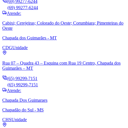
(69) 99277-6244
(69) 99277-6244
Atende:
Cabixi; Cerejeiras; Colorado do Oeste; Corumbiara; Pimenteiras do
Oeste
Chapada dos Guimarães - MT
CDG
Unidade
Rua 07 – Quadra 43 – Esquina com Rua 19 Centro, Chapada dos
Guimarães – MT
(65) 99299-7151
(65) 99299-7151
Atende:
Chapada Dos Guimaraes
Chapadão do Sul - MS
CHS
Unidade