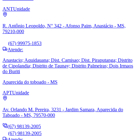
ANT
Unidade
R. Antônio Leopoldo, N° 342 - Afonso Paim, Anastácio - MS,
79210-000
(67) 99975-1853
Atende:
Anastacio; Aquidauana; Dist. Camisao; Dist. Piraputanga; Distrito
de Cipolandia; Distrito de Taunay; Distrito Palmeiras; Dois Irmaos
do Buriti
Aparecida do toboado - MS
APT
Unidade
Av. Orlando M. Pereira, 3231 - Jardim Samara, Aparecida do
Taboado - MS, 79570-000
(67) 98139-2005
(67) 98139-2005
Atende: