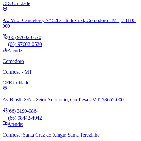
CRO
Unidade
Av. Vitor Candeloro, Nº 528s - Industrial, Comodoro - MT, 78310-
000
(66) 97602-0520
(66) 97602-0520
Atende:
Comodoro
Confresa - MT
CFR
Unidade
Av Brasil, S/N - Setor Aeroporto, Confresa - MT, 78652-000
(66) 3199-0864
(66) 98442-4942
Atende:
Confresa; Santa Cruz do Xingu; Santa Terezinha