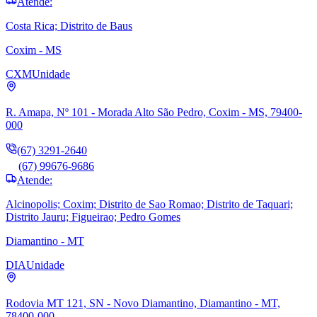
Atende:
Costa Rica; Distrito de Baus
Coxim - MS
CXM
Unidade
R. Amapa, Nº 101 - Morada Alto São Pedro, Coxim - MS, 79400-
000
(67) 3291-2640
(67) 99676-9686
Atende:
Alcinopolis; Coxim; Distrito de Sao Romao; Distrito de Taquari;
Distrito Jauru; Figueirao; Pedro Gomes
Diamantino - MT
DIA
Unidade
Rodovia MT 121, SN - Novo Diamantino, Diamantino - MT,
78400-000