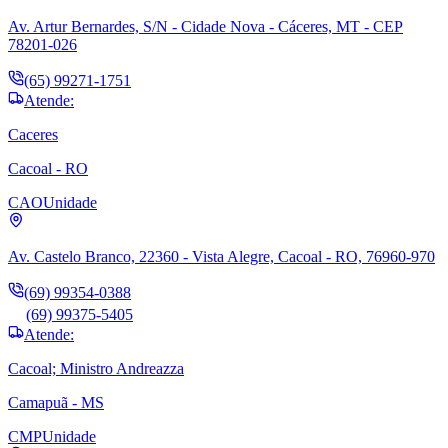
Av. Artur Bernardes, S/N - Cidade Nova - Cáceres, MT - CEP
78201-026
(65) 99271-1751
Atende:
Caceres
Cacoal - RO
CAO
Unidade
Av. Castelo Branco, 22360 - Vista Alegre, Cacoal - RO, 76960-970
(69) 99354-0388
(69) 99375-5405
Atende:
Cacoal; Ministro Andreazza
Camapuã - MS
CMP
Unidade